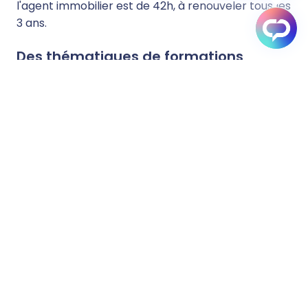
l'agent immobilier est de 42h, à renouveler tous les
3 ans.
Des thématiques de formations
couvrant un spectre large autour du
métier d'agent immobilier
Toutes les thématiques visant à professionnaliser
le métier de l'agent immobilier seront abordées.
Cela peut aller de la formation à un outil
informatique métier à une formation sur les
bonnes pratiques pour rédiger un
compromis de
vente
.
Cependant, parmi les formations dispensées dans
le cadre de la loi ALUR, l'agent immobilier devra
obligatoirement renouveler à chaque cycle deux
formations imposées :