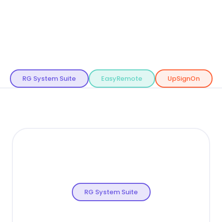
RG System Suite
EasyRemote
UpSignOn
RG System Suite