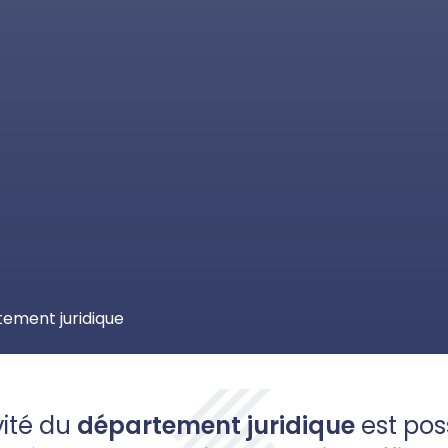
tement juridique
vité du
département juridique
est poss