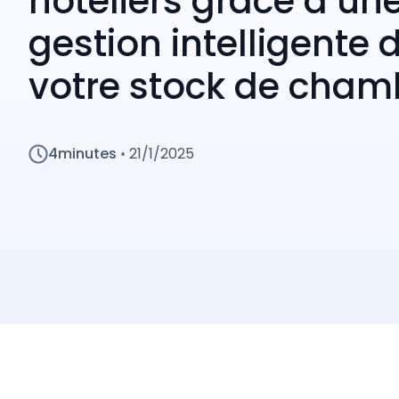
hôteliers grâce à un
gestion intelligente 
votre stock de cham
4
minutes
21/1/2025
•