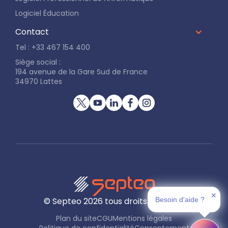
Logiciel Éducation
Contact
Tel : +33 467 154 400
Siège social :
194 avenue de la Gare Sud de France
34970 Lattes
✕
Besoin d'aide ?
© Septeo
2026
tous droits réservés
Plan du site
CGU
Mentions légales
Politique de confidentialité
Consentement