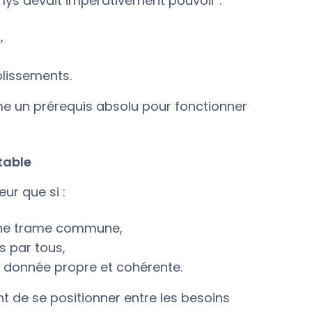
mys devait impérativement pouvoir :
,
blissements.
e un prérequis absolu pour fonctionner
table
ur que si :
n une trame commune,
s par tous,
donnée propre et cohérente.
t de se positionner entre les besoins