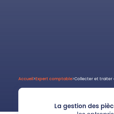
Accueil
>
Expert comptable
>
Collecter et traite
La gestion des piè