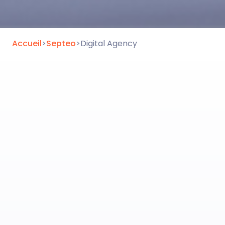
Accueil
>
Septeo
>
Digital Agency
De la création à la
transformation : l’évolution de
Digital Agency en 3 temps
Digital Agency, c’est la continuité d’Azko, avec plus
d’ambition, plus de clarté, plus d’impact.