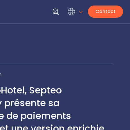
Contact
n
Hotel, Septeo
y présente sa
e de paiements
et une version enrichie