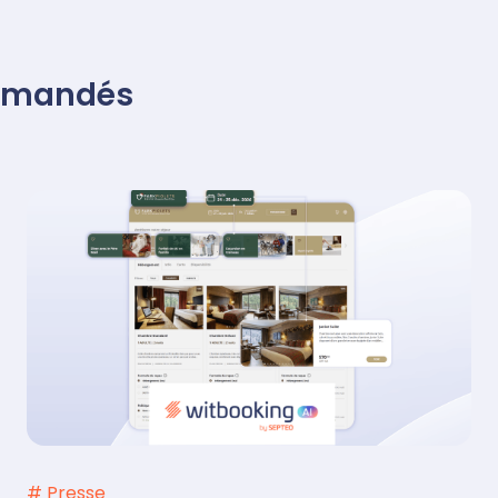
mmandés
# Presse