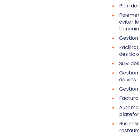
Plan de 
Paiement
éviter l
bancaire
Gestion 
Facilita
des tick
Suivi de
Gestion 
de vins ..
Gestion 
Facturat
Automati
platefor
Business
restaura