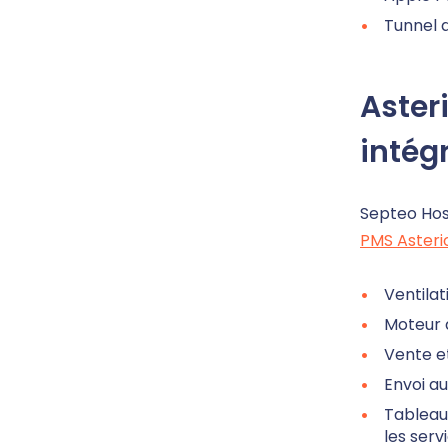
Tunnel 
Asteri
intég
Septeo Hos
PMS Asteri
Ventilat
Moteur 
Vente e
Envoi a
Tableau 
les serv