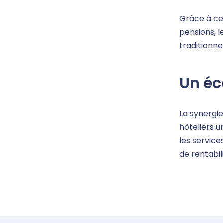
Grâce à cet
pensions, l
traditionne
Un éc
La synergie
hôteliers u
les service
de rentabil