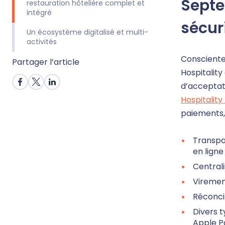
Septe
restauration hôtelière complet et
intégré
sécur
Un écosystème digitalisé et multi-
activités
Consciente 
Partager l’article
Hospitality
d’acceptati
Hospitalit
paiements, 
Transpar
en ligne
Central
Virement
Réconcil
Divers t
Apple Pa