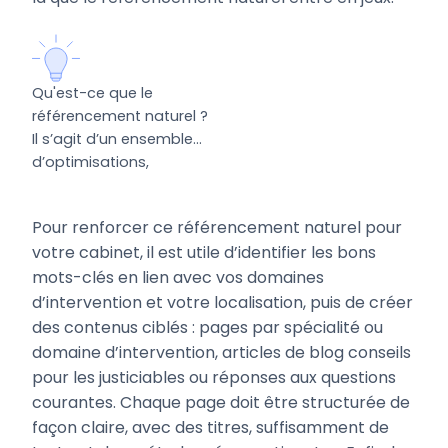
Qu'est-ce que le
référencement naturel ?
Il s’agit d’un ensemble
d’optimisations,
techniques et éditoriales,
qui permettent à votre
Pour renforcer ce référencement naturel pour
site d’apparaître dans
votre cabinet, il est utile d’identifier les bons
les résultats de
mots-clés en lien avec vos domaines
recherche sur Google,
particulièrement
d’intervention et votre localisation, puis de créer
lorsqu’un prospect tape
des contenus ciblés : pages par spécialité ou
des expressions précises
domaine d’intervention, articles de blog conseils
comme “avocat droit du
pour les justiciables ou réponses aux questions
travail Lyon” ou “avocat
courantes. Chaque page doit être structurée de
succession Bordeaux”.
façon claire, avec des titres, suffisamment de