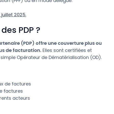
uration (PPF) ou en mode délégué.
uillet 2025.
 des PDP ?
tenaire (PDP) offre une couverture plus ou
s de facturation.
Elles sont certifiées et
un simple Opérateur de Dématérialisation (OD).
ux de factures
e factures
érents acteurs