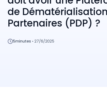
doit avoir une Plate
de Dématérialisatio
Partenaires (PDP) ?
5
minutes
27/6/2025
•