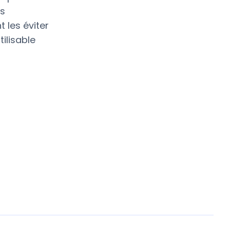
és
 les éviter
ilisable