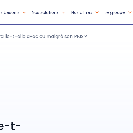
s besoins
Nos solutions
Nos offres
Le groupe
aille-t-elle avec ou malgré son PMS ?
e-t-