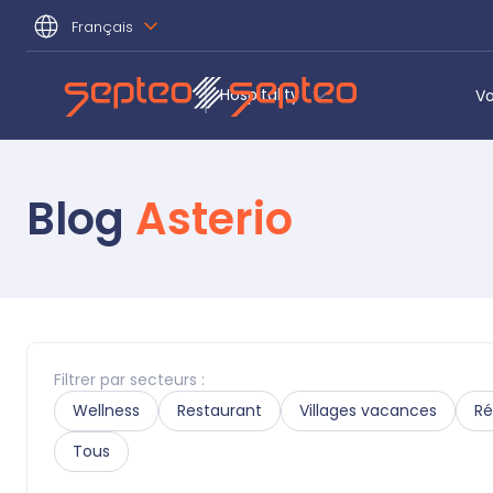
Français
Hospitality
Vo
Blog
Asterio
Filtrer par secteurs :
Wellness
Restaurant
Villages vacances
Ré
Tous