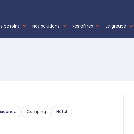
s besoins
Nos solutions
Nos offres
Le groupe
sidence
Camping
Hôtel