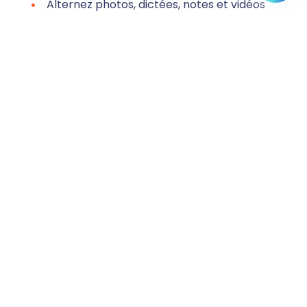
Alternez photos, dictées, notes et vidéos
sur place
Synchronisation de vos médias en un clic
Rédigez facilement et plus rapidement
vos constats avec l'IA
De nombreuses fonctionnalités
développées spécialement pour les
commissaires de justice