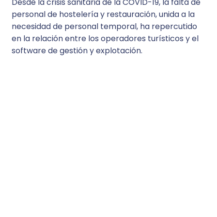
Desde la crisis sanitaria de la COVID-19, la falta de
personal de hostelería y restauración, unida a la
necesidad de personal temporal, ha repercutido
en la relación entre los operadores turísticos y el
software de gestión y explotación.
El uso ergonómico, la facilidad de utilización, la
accesibilidad de la formación
y la asistencia son
factores de la productividad y de experiencia de
los colaboradores. El software de gestión para
hoteles, campings y establecimientos turísticos de
Septeo Hospitality sitúa al usuario y al cliente final
en el centro de los proyectos de desarrollo de
software y sus ofertas.
Mejorar la eficacia operativa
El pre check-in, el auto check-in y el check-out, la
recepción digitalizada y las aplicaciones de