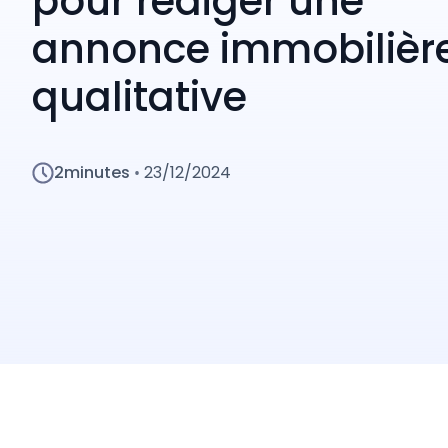
pour rédiger une
annonce immobilièr
qualitative
2
minutes
23/12/2024
•