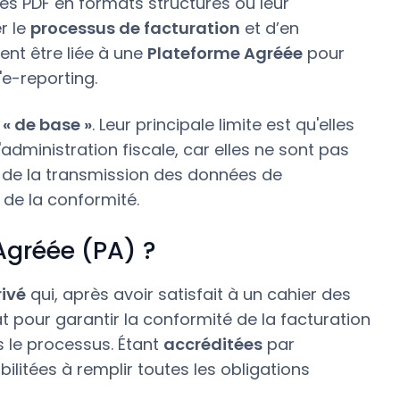
es PDF en formats structurés ou leur
r le
processus de facturation
et d’en
ent être liée à une
Plateforme Agréée
pour
'e-reporting.
 « de base »
. Leur principale limite est qu'elles
dministration fiscale, car elles ne sont pas
 de la transmission des données de
n de la conformité.
Agréée (PA) ?
rivé
qui, après avoir satisfait à un cahier des
tat pour garantir la conformité de la facturation
s le processus. Étant
accréditées
par
bilitées à remplir toutes les obligations