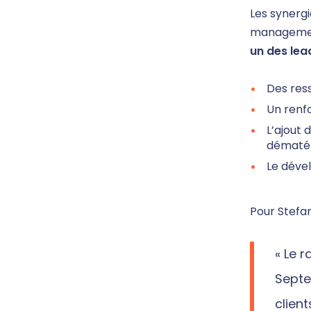
Les synergi
management
un des lea
Des res
Un renf
L’ajout 
dématéri
Le déve
Pour Stefan
« Le 
Septe
clien