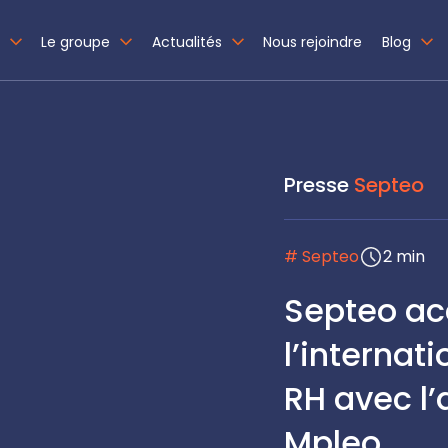
Le groupe
Actualités
Nous rejoindre
Blog
Presse
Septeo
# Septeo
2 min
Septeo ac
l’internati
RH avec l’
Mpleo