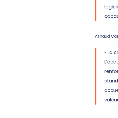
logic
capac
Arnaud Cast
« La 
L’acq
renfo
standa
accue
valeur