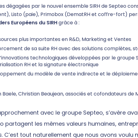
es dégagées par le nouvel ensemble SIRH de Septeo consti
), Listo (paie), Primobox (DematRH et coffre-fort) pe
ders Européens du SIRH
grâce à :
sources plus importantes en R&D, Marketing et Ventes
orcement de sa suite RH avec des solutions complètes, st
d’innovations technologiques développées par le groupe Sep
alisation RH et la signature électronique
loppement du modèle de vente indirecte et le déploiement
 Baele, Christian Beaujean, associés et cofondateurs de 
rapprochement avec le groupe Septeo, s’avère ava
o partagent les mêmes valeurs humaines, entrepren
ts. C’est tout naturellement que nous avons voulu 