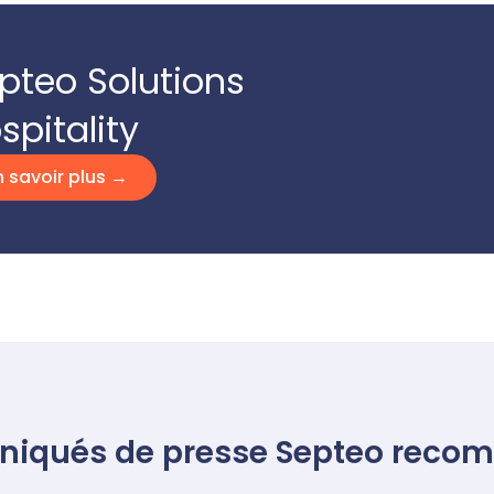
pteo Solutions
spitality
n savoir plus →
iqués de presse Septeo reco