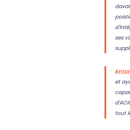
davan
poist
d'inté
ses v
suppl
Anton
et ay
capac
d'ACI
tout 