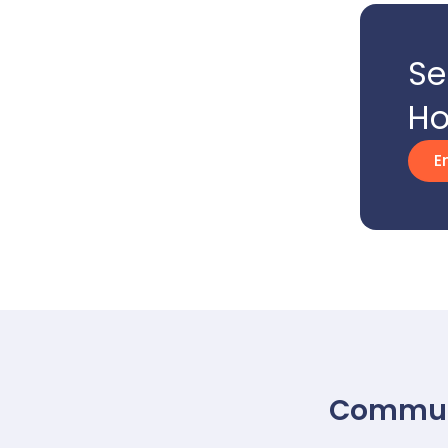
Se
Ho
E
Commun