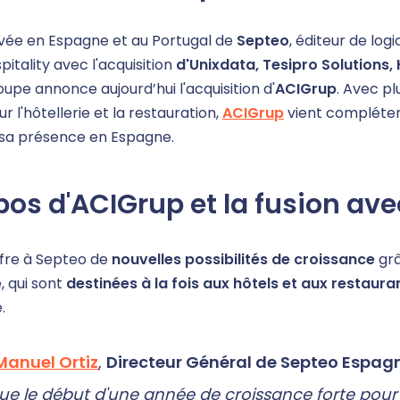
rivée en Espagne et au Portugal de
Septeo
, éditeur de log
itality avec l'acquisition
d'Unixdata, Tesipro Solutions
roupe annonce aujourd’hui l'acquisition d'
ACIGrup
. Avec p
ur l'hôtellerie et la restauration,
ACIGrup
vient compléter 
 sa présence en Espagne.
pos d'ACIGrup et la fusion av
fre à Septeo de
nouvelles possibilités de croissance
gr
e, qui sont
destinées à la fois aux hôtels et aux restaura
.
Manuel Ortiz
,
Directeur Général de Septeo Espag
e le début d'une année de croissance forte pour 