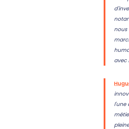
d'inv
notam
nous 
march
humai
avec 
Hugu
innov
l'une 
métie
plein