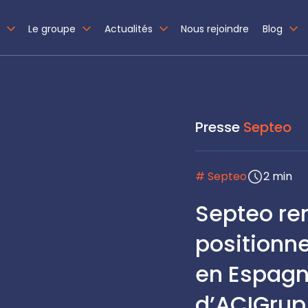
Le groupe
Actualités
Nous rejoindre
Blog
Presse
Septeo
# Septeo
2 min
Septeo re
positionne
en Espagne
d’ACIGrup 