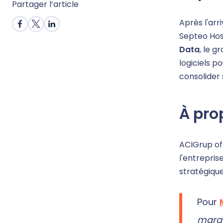
Partager l’article
Après l'ar
Septeo Hosp
Data
, le g
logiciels po
consolider
À pro
ACIGrup of
l'entrepris
stratégique
Pour
marqu