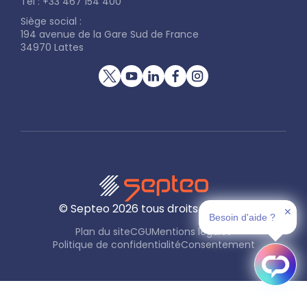
Tel : +33 467 154 400
Siège social :
194 avenue de la Gare Sud de France
34970 Lattes
© Septeo
2026
tous droits réservés
✕
Besoin d'aide ?
Plan du site
CGU
Mentions légales
Politique de confidentialité
Consentement