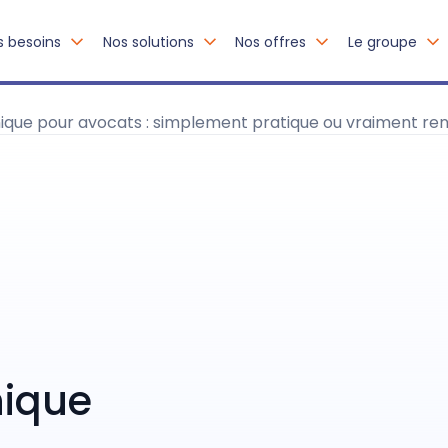
s besoins
Nos solutions
Nos offres
Le groupe
nique pour avocats : simplement pratique ou vraiment ren
nique