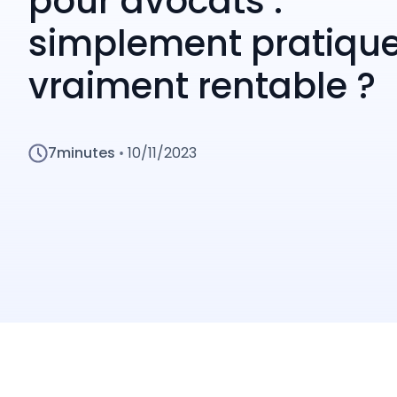
pour avocats :
simplement pratiqu
vraiment rentable ?
7
minutes
10/11/2023
•