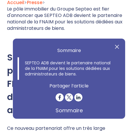
Accueil
>
Presse
>
Le pôle immobilier du Groupe Septeo est fier
d'annoncer que SEPTEO ADB devient le partenaire
national de la FNAIM pour les solutions dédiées aux
administrateurs de biens.
Sommaire
SEPTEO ADB devient le
SEPTEO ADB devient le partenaire national
partenaire national de la
de la FNAIM pour les solutions dédiées aux
administrateurs de biens.
FNAIM pour les solutions
Partager l’article
dédiées aux
administrateurs de biens.
Sommaire
Ce nouveau partenariat offre un très large