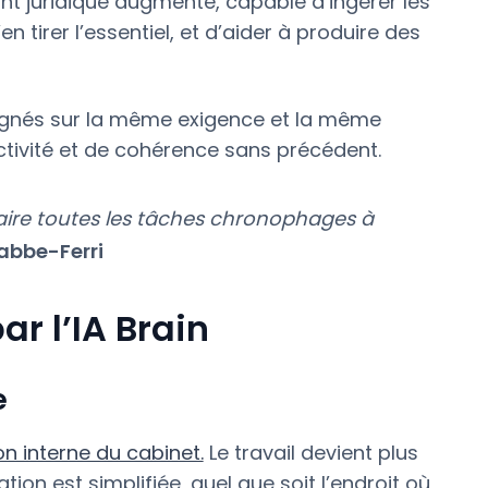
ant juridique augmenté, capable d’ingérer les
tirer l’essentiel, et d’aider à produire des
ignés sur la même exigence et la même
uctivité et de cohérence sans précédent.
 faire toutes les tâches chronophages à
abbe-Ferri
r l’IA Brain
e
n interne du cabinet.
Le travail devient plus
ation est simplifiée, quel que soit l’endroit où