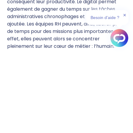
conséquent leur productivité. Le digital permet
également de gagner du temps sur les tâches
✕
administratives chronophages et sans valeur
Besoin d'aide ?
ajoutée. Les équipes RH peuvent, ainsi, libérer plus
de temps pour des missions plus importantes. En
effet, elles peuvent alors se concentrer
pleinement sur leur cœur de métier : l’humain.
Mesurer et piloter l'activité des
Ressources Humaines
Comment prouver la valeur apportée par la
fonction RH au sein d’une entreprise ? Les équipes
RH ont besoin de moyens pour mesurer et piloter
leurs activités. Grâce à la digitalisation de leurs
outils, les équipes RH pourront par exemple avoir
une visibilité claire sur l’avancée de leur dernière
campagne de recrutement. Ils pourront partager
les informations plus facilement avec les