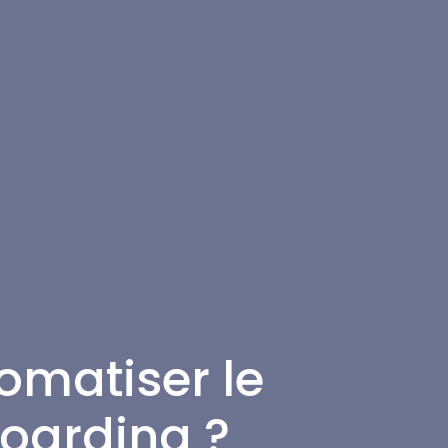
matiser le
oarding ?