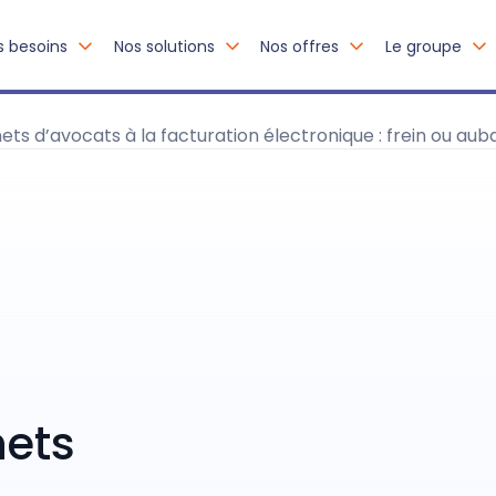
s besoins
Nos solutions
Nos offres
Le groupe
s d’avocats à la facturation électronique : frein ou aub
nets