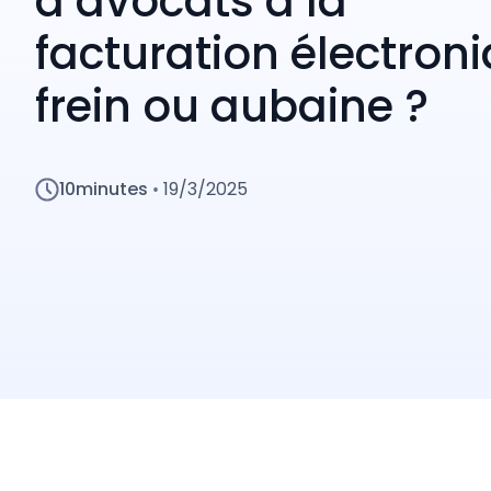
d’avocats à la
facturation électroni
frein ou aubaine ?
10
minutes
19/3/2025
•