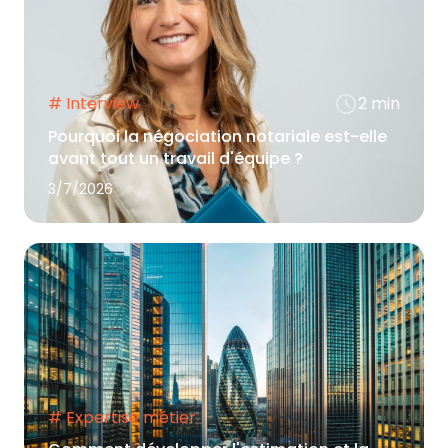
# Interview
2 min
Pourquoi la négociation notariale est-elle
avant tout un travail d'équipe ?
3/7/2026
# Expertise métier