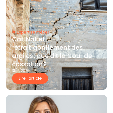
# Expertise métier
Cat‑Nat et
retrait‑gonflement des
argiles : que dit la Cour de
cassation ?
13/7/2026
Lire l'article